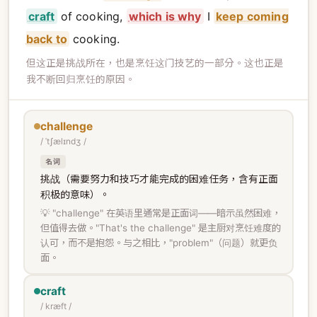
craft
of cooking,
which is why
I
keep coming
back to
cooking.
但这正是挑战所在，也是烹饪这门技艺的一部分。这也正是
我不断回归烹饪的原因。
challenge
/ ˈtʃælɪndʒ /
名词
挑战（需要努力和技巧才能完成的困难任务，含有正面
积极的意味）。
💡 "challenge" 在英语里通常是正面词——暗示虽然困难，
但值得去做。"That's the challenge" 是主厨对烹饪难度的
认可，而不是抱怨。与之相比，"problem"（问题）就更负
面。
craft
/ kræft /