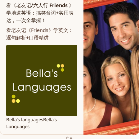
看《老友记/六人行 Friends 》
学地道英语：搞笑台词+实用表
达，一次全掌握！
看老友记《Friends》学英文：
逐句解析+口语精讲
Bella's languages
Bella’s
Languages
广告