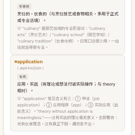
形容词
烹饪的，饮食的（与烹饪技艺或食物相关，多用于正式
或专业语境）。
💡 "culinary" 是厨艺领域的专业形容词："culinary
arts"（烹饪艺术）/ "culinary school"（厨艺学校）/
"culinary tradition"（饮食传统）。日常口语很少用，一出
现就显得很专业。
application
/ ˌæplɪˈkeɪʃ(ə)n /
名词
应用，实践（将理论或想法付诸实际操作；与 theory
相对）。
💡 "application" 常见含义有三：① 申请（job
application）；② 应用程序（app）；③ 实际应用（此
处含义）。"theory without application is
meaningless."——没有实践的理论毫无意义。主厨警告：
光有饮食理念，没有真正下厨，潮流走不远。