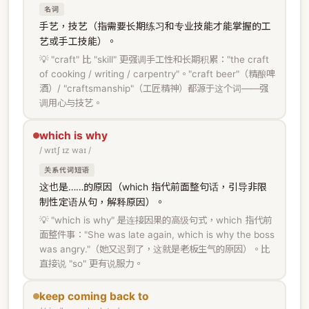
名词
手艺，技艺（指需要长期练习和专业技能才能掌握的工
艺或手工技能）。
💡 "craft" 比 "skill" 更强调手工性和长期积累："the craft
of cooking / writing / carpentry"。"craft beer"（精酿啤
酒）/ "craftsmanship"（工匠精神）都源于这个词——强
调用心与技艺。
which is why
/ wɪtʃ ɪz waɪ /
关系代词短语
这也是……的原因（which 指代前面整句话，引导非限
制性定语从句，解释原因）。
💡 "which is why" 是连接因果的高级句式，which 指代前
面整件事："She was late again, which is why the boss
was angry."（她又迟到了，这就是老板生气的原因）。比
直接说 "so" 更有说服力。
keep coming back to