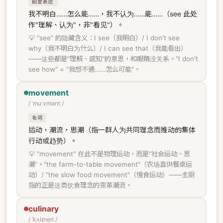
固定表达
我不明白……怎么能……，我不认为……能……（see 此处
作"理解、认为"，非"看见"）。
💡 "see" 的隐藏含义：I see（我明白）/ I don't see
why（我不明白为什么）/ I can see that（我能看出）
——这些都是"理解、感知"的意思，和眼睛没关系。"I don't
see how" = "我想不通……怎么可能"。
movement
/ ˈmuːvmənt /
名词
运动，潮流，思潮（指一群人为共同理念而推动的集体
行动或趋势）。
💡 "movement" 在此不是物理运动，而是"社会运动、思
潮"。"the farm-to-table movement"（农场直供餐桌运
动）/ "the slow food movement"（慢食运动）——主厨
指的正是这类饮食理念的变革潮流。
culinary
/ ˈkʌlɪneri /