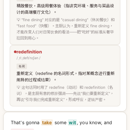
精致餐饮，高级用餐体验（指讲究环境、服务与菜品设
计的高端餐厅文化）。
💡 "fine dining" 对应的是 "casual dining"（休闲餐饮）和
"fast food"（快餐）。主厨认为，重新定义 fine dining，
才能改变人们对日常饮食的看法——把"吃好"的标准从奢华
拉回到用心。
redefinition
/ ˌriːˌdefɪˈnɪʃən /
名词
重新定义（redefine 的名词形式，指对某概念进行重新
阐释的过程或结果）。
💡 这句话同时用了 redefine（动词）和 redefinition（名
词），是主厨有意的修辞强调——先说"我们要重新定义"，
再说"引导我们完成重新定义"，形成呼应，逻辑严密。
That's gonna
take
some
wit
, you know, and