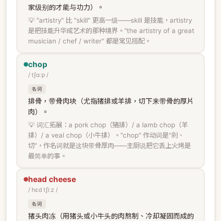
家级别的才能与功力）。
💡 "artistry" 比 "skill" 更高一级——skill 是技能，artistry
是把技能升华成艺术的那种境界。"the artistry of a great
musician / chef / writer" 都是常见搭配。
chop
/ tʃɑːp /
名词
排骨，带骨肉块（尤指猪排或羊排，切下来带骨的厚片
肉）。
💡 词汇拓展：a pork chop（猪排）/ a lamb chop（羊
排）/ a veal chop（小牛排）。"chop" 作动词是"剁、
切"，作名词就是这块带骨厚肉——主厨说把它丢上火烤是
最简单的事。
head cheese
/ hɛd tʃiːz /
名词
猪头肉冻（用猪头或小牛头的肉熬制、冷却凝固而成的