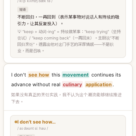
/ kiːp ˈkʌmɪŋ bæk tə /
短语
不断回归，一再回到（表示某事物对说话人有持续的吸
引力，让其反复投入）。
💡 "keep + 动词-ing" = 持续做某事："keep trying"（坚持
尝试）/ "keep coming back"（一再回来）。主厨说"不断
回归烹饪"，透露出他对这门手艺的深厚情感——不是职
业，而是召唤。
I don't
see how
this
movement
continues its
advance without real
culinary
application
.
如果没有真正的烹饪实践，我不认为这个潮流能够继续推进
下去。
I don't see how…
/ aɪ dəʊnt siː haʊ /