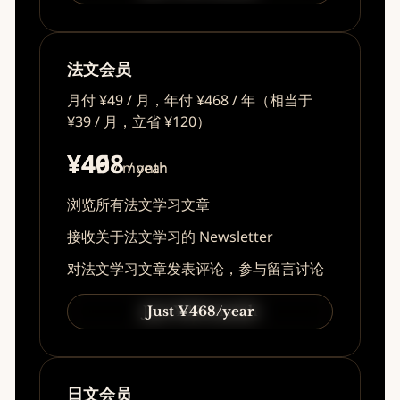
法文会员
月付 ¥49 / 月，年付 ¥468 / 年（相当于
¥39 / 月，立省 ¥120）
¥49
¥468
/ month
/ year
浏览所有法文学习文章
接收关于法文学习的 Newsletter
对法文学习文章发表评论，参与留言讨论
Just ¥49/month
Just ¥468/year
日文会员