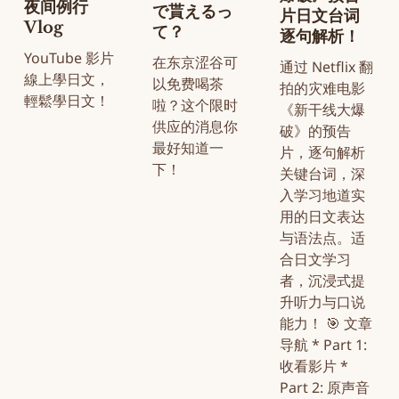
夜间例行
で貰えるっ
片日文台词
Vlog
て？
逐句解析！
YouTube 影片
在东京涩谷可
通过 Netflix 翻
線上學日文，
以免费喝茶
拍的灾难电影
輕鬆學日文！
啦？这个限时
《新干线大爆
供应的消息你
破》的预告
最好知道一
片，逐句解析
下！
关键台词，深
入学习地道实
用的日文表达
与语法点。适
合日文学习
者，沉浸式提
升听力与口说
能力！ 🎯 文章
导航 * Part 1:
收看影片 *
Part 2: 原声音