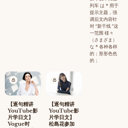
列车 は * 用于
提示主题，强
调后文内容针
对 “新干线 ”这
一范围 様々
（さまざま）
な * 各种各样
的；形形色色
的；
【逐句精讲
【逐句精讲
YouTube影
YouTube影
片学日文】
片学日文】
Vogue时
松島花参加