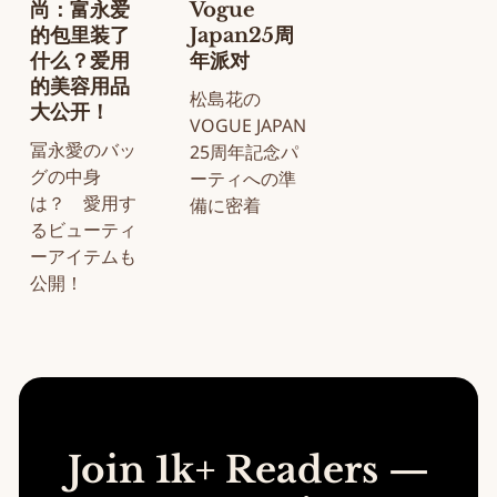
尚：富永爱
Vogue
的包里装了
Japan25周
什么？爱用
年派对
的美容用品
松島花の
大公开！
VOGUE JAPAN
冨永愛のバッ
25周年記念パ
グの中身
ーティへの準
は？ 愛用す
備に密着
るビューティ
ーアイテムも
公開！
Join 1k+ Readers —