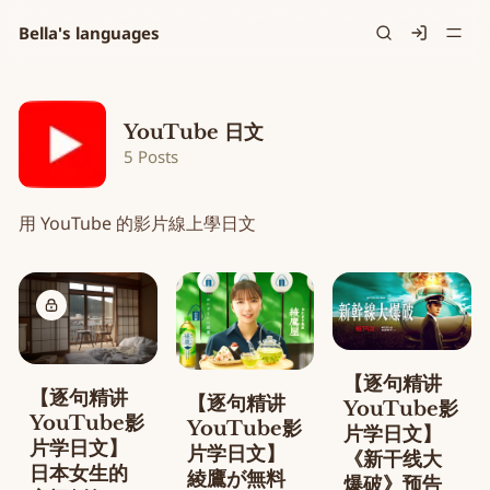
Bella's languages
Signin
YouTube 日文
5 Posts
用 YouTube 的影片線上學日文
Posts tagged with YouTu
【逐句精讲
【逐句精讲
【逐句精讲
YouTube影
YouTube影
YouTube影
片学日文】
片学日文】
片学日文】
《新干线大
日本女生的
綾鷹が無料
爆破》预告