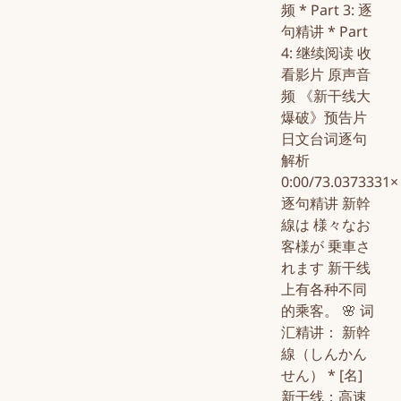
频 * Part 3: 逐
句精讲 * Part
4: 继续阅读 收
看影片 原声音
频 《新干线大
爆破》预告片
日文台词逐句
解析
0:00/73.0373331×
逐句精讲 新幹
線は 様々なお
客様が 乗車さ
れます 新干线
上有各种不同
的乘客。 🌸 词
汇精讲： 新幹
線（しんかん
せん） * [名]
新干线；高速