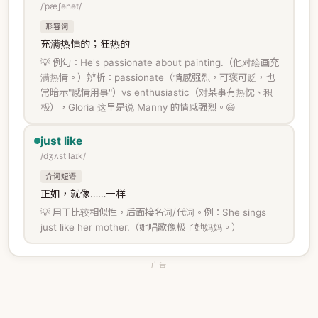
/ˈpæʃənət/
形容词
充满热情的；狂热的
💡 例句：He's passionate about painting.（他对绘画充
满热情。）辨析：passionate（情感强烈，可褒可贬，也
常暗示"感情用事"）vs enthusiastic（对某事有热忱、积
极），Gloria 这里是说 Manny 的情感强烈。😄
just like
/dʒʌst laɪk/
介词短语
正如，就像……一样
💡 用于比较相似性，后面接名词/代词。例：She sings
just like her mother.（她唱歌像极了她妈妈。）
广告