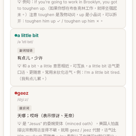
💡 例句：If you're going to work in Brooklyn, you got
to toughen up.（如果你想在布鲁克林工作，就得坚强起
来。）注意 toughen 是及物动词，up 是小品词，可以拆
开：toughen him up ✓ / toughen up him ✗。
a little bit
/ə ˈlɪtl bɪt/
副词短语
有点儿，少许
💡 和 a bit、a little 意思相近，可互换，a little bit 语气更
口语、更随意，常用来软化语气。例：I'm a little bit tired.
（我有点儿累。）
geez
/dʒiːz/
感叹词
天哪；哎呀（表示惊讶、无奈）
💡 是 "Jesus" 的委婉变体（minced oath），美国人怕直
接说宗教用语显得不敬，就用 geez / jeez 代替，语气比