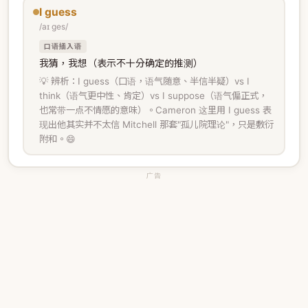
I guess
/aɪ ges/
口语插入语
我猜，我想（表示不十分确定的推测）
💡 辨析：I guess（口语，语气随意、半信半疑）vs I
think（语气更中性、肯定）vs I suppose（语气偏正式，
也常带一点不情愿的意味）。Cameron 这里用 I guess 表
现出他其实并不太信 Mitchell 那套"孤儿院理论"，只是敷衍
附和。😄
广告