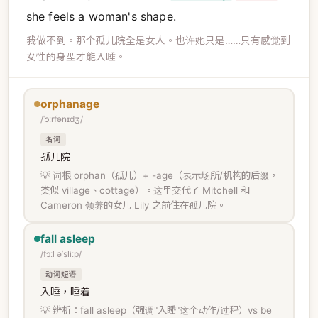
she feels a woman's shape.
我做不到。那个孤儿院全是女人。也许她只是……只有感觉到
女性的身型才能入睡。
orphanage
/ˈɔːrfənɪdʒ/
名词
孤儿院
💡 词根 orphan（孤儿）+ -age（表示场所/机构的后缀，
类似 village、cottage）。这里交代了 Mitchell 和
Cameron 领养的女儿 Lily 之前住在孤儿院。
fall asleep
/fɔːl əˈsliːp/
动词短语
入睡，睡着
💡 辨析：fall asleep（强调"入睡"这个动作/过程）vs be