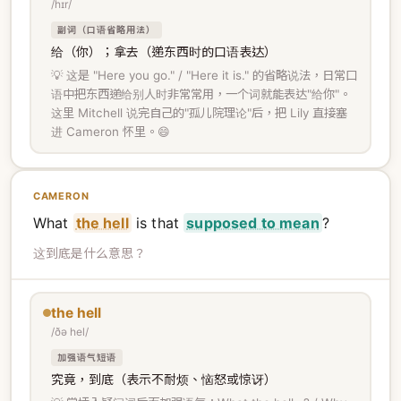
/hɪr/
副词（口语省略用法）
给（你）；拿去（递东西时的口语表达）
💡 这是 "Here you go." / "Here it is." 的省略说法，日常口
语中把东西递给别人时非常常用，一个词就能表达"给你"。
这里 Mitchell 说完自己的"孤儿院理论"后，把 Lily 直接塞
进 Cameron 怀里。😄
CAMERON
What
the hell
is that
supposed to mean
?
这到底是什么意思？
the hell
/ðə hel/
加强语气短语
究竟，到底（表示不耐烦、恼怒或惊讶）