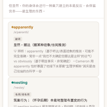
但显然，你的身体会进行一种巢穴建立的本能反应，会保留
营养——是生理的东西。
apparently
/əˈpærəntli/
副词
显然，据说（据某种迹象/传闻推测）
💡 辨析：apparently（基于听说/表面迹象的推测，可能不
完全准确，常带一点"我也不太确定但据说是这样"的语气）
vs obviously（基于明显事实，非常确定）。Cameron 用
apparently 恰好暴露了他接下来那套"生理学解释"其实是自
己现编的伪科学。😄
nesting
/ˈnestɪŋ/
名词/动名词
筑巢行为；（怀孕后期）本能地整理布置窝的行为
💡 nesting instinct 是生物学术语，指动物（也包括人类孕