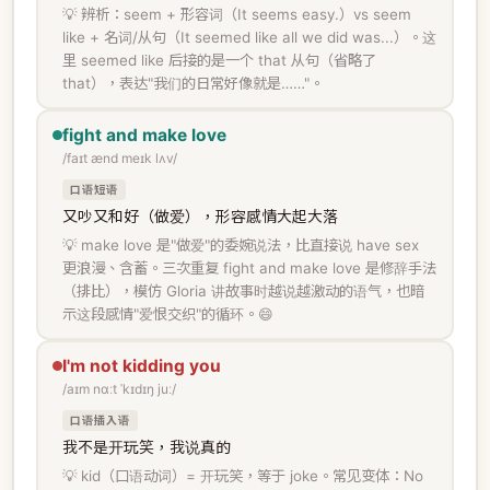
💡 辨析：seem + 形容词（It seems easy.）vs seem
like + 名词/从句（It seemed like all we did was...）。这
里 seemed like 后接的是一个 that 从句（省略了
that），表达"我们的日常好像就是……"。
fight and make love
/faɪt ænd meɪk lʌv/
口语短语
又吵又和好（做爱），形容感情大起大落
💡 make love 是"做爱"的委婉说法，比直接说 have sex
更浪漫、含蓄。三次重复 fight and make love 是修辞手法
（排比），模仿 Gloria 讲故事时越说越激动的语气，也暗
示这段感情"爱恨交织"的循环。😄
I'm not kidding you
/aɪm nɑːt ˈkɪdɪŋ juː/
口语插入语
我不是开玩笑，我说真的
💡 kid（口语动词）= 开玩笑，等于 joke。常见变体：No