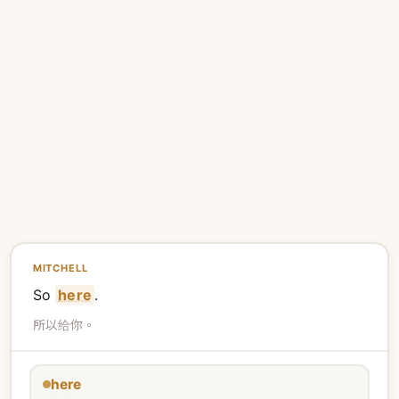
MITCHELL
So
here
.
所以给你。
here