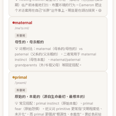
期）临产前本能地打扫、布置环境的行为。Cameron 把这
个术语套用在自己"长胖"这件事上，明显是在胡诌搞笑。😄
maternal
/məˈtɜːrnl/
形容词
母性的，母亲般的
💡 词根对比：maternal（母系的/母性的）vs
paternal（父系的/父亲般的），二者常用于 maternal
instinct（母性本能）、maternal/paternal
grandparents（外/爷祖父母）等固定搭配。
primal
/ˈpraɪml/
形容词
原始的，本能的（源自生命最初、最根本的）
💡 常见搭配：primal instinct（原始本能）、primal
fear（原始恐惧）。近义词 primitive 更常指"文明程度低、
未开化"，而 primal 更强调"根源性、本能性"，褒贬色彩较