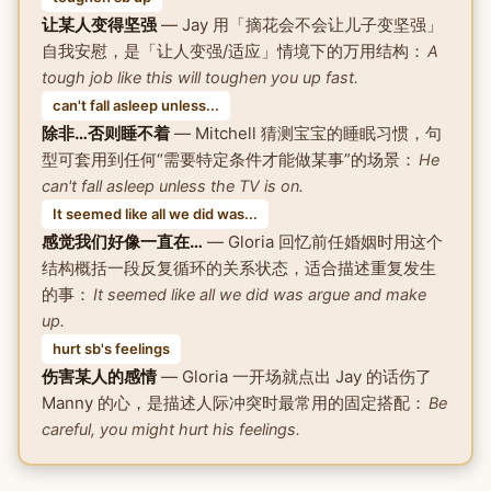
让某人变得坚强
— Jay 用「摘花会不会让儿子变坚强」
自我安慰，是「让人变强/适应」情境下的万用结构：
A
tough job like this will toughen you up fast.
can't fall asleep unless...
除非…否则睡不着
— Mitchell 猜测宝宝的睡眠习惯，句
型可套用到任何“需要特定条件才能做某事”的场景：
He
can't fall asleep unless the TV is on.
It seemed like all we did was...
感觉我们好像一直在…
— Gloria 回忆前任婚姻时用这个
结构概括一段反复循环的关系状态，适合描述重复发生
的事：
It seemed like all we did was argue and make
up.
hurt sb's feelings
伤害某人的感情
— Gloria 一开场就点出 Jay 的话伤了
Manny 的心，是描述人际冲突时最常用的固定搭配：
Be
careful, you might hurt his feelings.