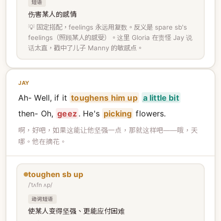
短语
伤害某人的感情
💡 固定搭配，feelings 永远用复数。反义是 spare sb's
feelings（照顾某人的感受）。这里 Gloria 在责怪 Jay 说
话太直，戳中了儿子 Manny 的敏感点。
JAY
Ah- Well, if it
toughens him up
a little bit
then- Oh,
geez
. He's
picking
flowers.
啊，好吧，如果这能让他坚强一点，那就这样吧——哦，天
哪。他在摘花。
toughen sb up
/ˈtʌfn ʌp/
动词短语
使某人变得坚强、更能应付困难