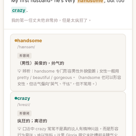
My first husband- he's very
handsome
, but too
crazy
.
我的第一任丈夫他非常帅，但是太疯狂了。
handsome
/ˈhænsəm/
形容词
（男性）英俊的，帅气的
💡 辨析：handsome 专门形容男性外貌俊朗；女性一般用
pretty / beautiful / gorgeous。（handsome 也可以形容
女性，但语气偏向"英气、干练"，但不常用。）
crazy
/ˈkreɪzi/
形容词
疯狂的；离谱的
💡 口语中 crazy 常常不是真的说人有精神问题，而是形容
行为夸张、难以预料。这里 Gloria 用它来吐槽前夫脾气火