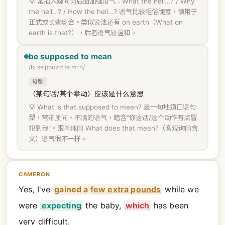
💡 常插入疑问词后面加强语气：What the hell...? / Why
the hell...? / How the hell...? 语气比较粗俗随意，慎用于
正式或长辈场合。类似说法还有 on earth（What on
earth is that?），后者语气较温和。
be supposed to mean
/bi səˈpoʊzd tə miːn/
句型
（某句话/某个举动）应该是什么意思
💡 What is that supposed to mean? 是一句地道口语句
型，常带质问、不满的语气，暗含"你这话/这个动作有点冒
犯到我"。跟单纯问 What does that mean?（客观询问含
义）语气很不一样。
CAMERON
Yes, I've
gained a few extra pounds
while we
were
expecting
the baby,
which
has been
very difficult.