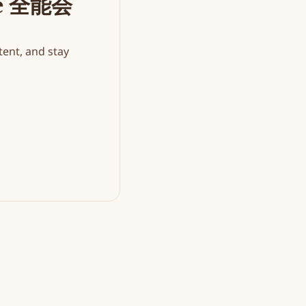
the 全能会
ent, and stay