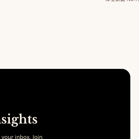
sights
o your inbox. Join