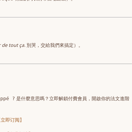
 de tout ça.
別哭，交給我們來搞定）。
是什麼意思嗎？
立即解鎖付費會員
，開啟你的法文進階
appé ?
【立即订阅】