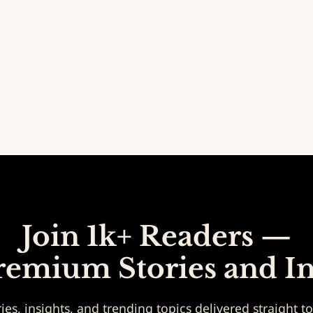
Join 1k+ Readers —
remium Stories and In
ies, insights, and trending topics delivered straight t