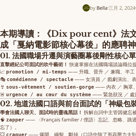
by
Bella
三月 2, 2024
本期導讀：《Dix pour ce
成「戛納電影節核心幕後」的應聘神
01. 法國職場升遷與演藝圈幕後剛性核心
直擊經紀公司面試的吹牛藝術！
快速掌握在法國職場談論職位
📈
—— 升職、晉升 ／ 兼職、半工
promotion / mi-temps
🎭
—— 女演員 ／ 戲劇演出、
comédienne / spectacle
👙
—— 內衣 ／ 胸罩
sous-vêtement / soutien-gorge
🚨
—— 緊急狀況 ／
urgence / au cœur du système
02. 地道法國口語與前台面試的「神級包裝」黑話（
學會法國人聊天、面試時的靈魂黑話！
拆解台詞中主管因健忘
🧠
—— 〈Français familier / 俚語〉
zapper
忘了）。
💥
—— 爆開、繃裂、斷掉（口語中除了形容壓力大
craquer