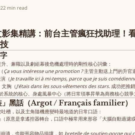
22 min read
nt》法文影集精講：前台主管瘋狂找助
技
單字
提升、兼職以及劇組幕後危機處理時的剛性核心詞彙：
（
Ça vous intéresse une promotion ?
主管主動送上門的升官
表演（
Je travaille ici à mi-temps, parce que je suis comédienn
、文胸（
J'étais dans les sous-vêtements des stars.
成功把推銷
 處於系統的核心、身處風暴中心（將日常瑣事昇華為商務核心競
Argot / Français familier）
被吐槽，以及主角隨機應變時最地道的日常口語：
忘記、忽略、跳過（原意是拿遙控器轉台，口語中極常用來形容「大腦自動過
到崩潰，也能形容物品損壞，如
bretelle de soutien-gorge qui 