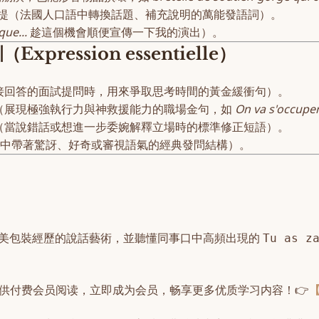
此外、順帶一提（法國人口語中轉換話題、補充說明的萬能發語詞）。
que...
趁這個機會順便宣傳一下我的演出）。
ression essentielle）
接回答的面試提問時，用來爭取思考時間的黃金緩衝句）。
（展現極強執行力與神救援能力的職場金句，如
On va s'occuper
…（當說錯話或想進一步委婉解釋立場時的標準修正短語）。
語中帶著驚訝、好奇或審視語氣的經典發問結構）。
美包裝經歷的說話藝術，並聽懂同事口中高頻出現的
Tu as z
供付费会员阅读，立即成为会员，畅享更多优质学习内容！👉