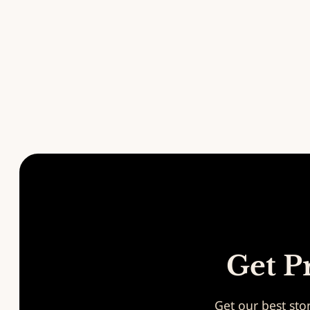
Get P
Get our best stor