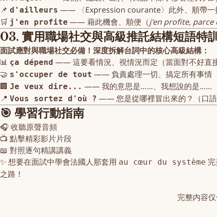
📌
—— 〈Expression courante〉
d'ailleurs
🛒
—— 藉此機會、順便（
j'en profite, parce 
j'en profite
03. 實用職場社交與高級推託結構短語特訓（Exp
面試應對與職場社交必備！深度拆解台詞中的核心高級結構：
📊
—— 這要看情況、視情況而定（當面對不好直
ça dépend
🤝
—— 負責處理一切、搞定所有事情
s'occuper de tout
🏢
—— 我的意思是……、我想說的是…
Je veux dire...
📍
—— 您是從哪裡冒出來的？（口
Vous sortez d'où ?
🎯 學習行動指南
🎧
收聽原聲音頻
📺
點擊精彩影片片段
📖
對照逐句精講講義
✨ 想要在面試中學會法國人那套用
完
au cœur du système
之路！
完整内容仅