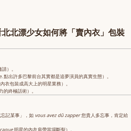
理！看北北漂少女如何將「賣內衣」包裝
邀請）。
e.
點出許多巴黎前台其實都是追夢演員的真實生態）。
內衣包裝成高大上的明星業務）。
爭力的終極話術）。
濾或忘記某事」，如
vous avez dû zapper
您貴人多忘事，肯定給
craque
明星的內衣肩帶當場斷裂）。