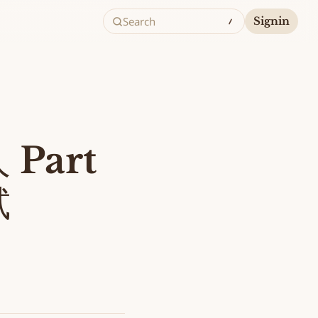
Search
Signin
 Part
試