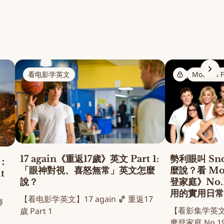
看电影学英文
Modern 
勢利眼叫 S
17 again《重返17歲》英文 Part 1:
文：
麼說？看 Mod
「眼神對視、喜怒無常」英文怎麼
t
登家庭》No.
說？
用的實用日常
【看电影学英文】17 again 🏀 重返17
狮
【看影集学英文】M
歲 Part 1
摩登家庭 No.1