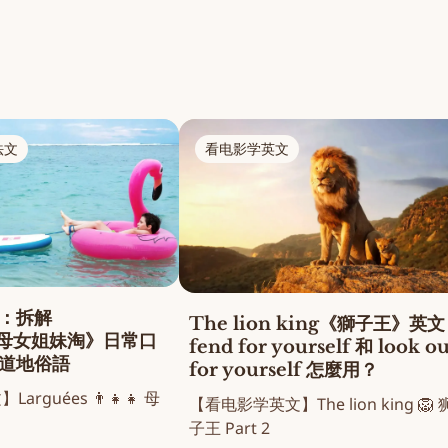
法文
看电影学英文
：拆解
The lion king《獅子王》英
s《母女姐妹淘》日常口
fend for yourself 和 look ou
道地俗語
for yourself 怎麼用？
guées 👨‍👧‍👧 母
【看电影学英文】The lion king 🦁 
子王 Part 2