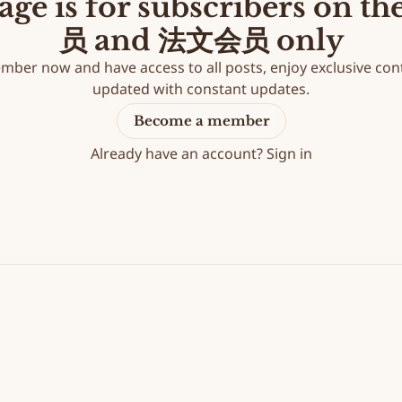
age is for subscribers on 
员 and 法文会员 only
ber now and have access to all posts, enjoy exclusive cont
updated with constant updates.
Become a member
Already have an account?
Sign in