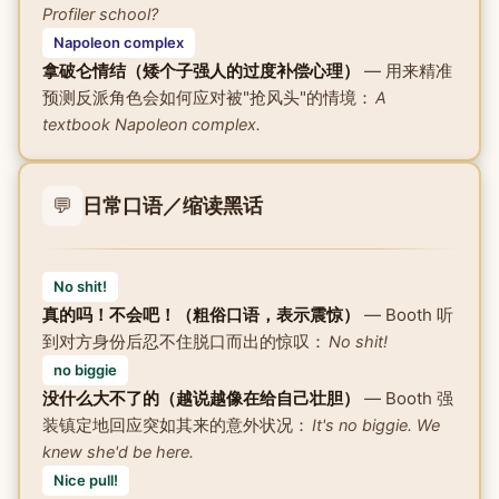
Profiler school?
Napoleon complex
拿破仑情结（矮个子强人的过度补偿心理）
— 用来精准
预测反派角色会如何应对被"抢风头"的情境：
A
textbook Napoleon complex.
💬
日常口语／缩读黑话
No shit!
真的吗！不会吧！（粗俗口语，表示震惊）
— Booth 听
到对方身份后忍不住脱口而出的惊叹：
No shit!
no biggie
没什么大不了的（越说越像在给自己壮胆）
— Booth 强
装镇定地回应突如其来的意外状况：
It's no biggie. We
knew she'd be here.
Nice pull!