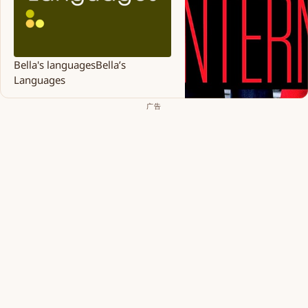
Bella's languages
Bella’s
Languages
广告