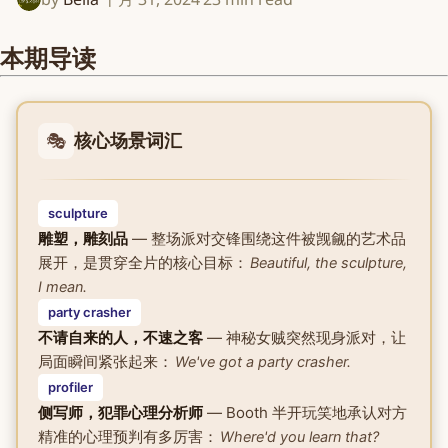
本期导读
🎭
核心场景词汇
sculpture
雕塑，雕刻品
— 整场派对交锋围绕这件被觊觎的艺术品
展开，是贯穿全片的核心目标：
Beautiful, the sculpture,
I mean.
party crasher
不请自来的人，不速之客
— 神秘女贼突然现身派对，让
局面瞬间紧张起来：
We've got a party crasher.
profiler
侧写师，犯罪心理分析师
— Booth 半开玩笑地承认对方
精准的心理预判有多厉害：
Where'd you learn that?