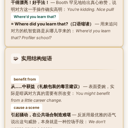
干得漂亮！好手法！
— Booth 罕见地给出真心称赞，说
明对方这一手操作确实高明：
You're kidding. Nice pull!
Where'd you learn that?
= Where did you learn that?（口语缩读）
— 用来追问
对方的机智套路是从哪儿学来的：
Where'd you learn
that? Profiler school?
🧩
实用结构短语
benefit from
从……中获益（礼貌包装的毒舌建议）
— 表面委婉，实
际是暗讽对方真的需要有所改变：
You might benefit
from a little career change.
cause a scene
引起骚动，在公共场合制造难堪
— 反派用最优雅的语气
说出这句威胁，本身就是一种控场手段：
We don't