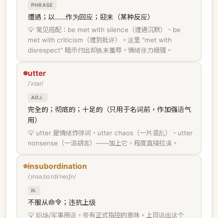
PHRASE
遭遇；以……作为回应；迎来（某种反应）
💡 常见搭配：be met with silence（遭遇沉默）、be
met with criticism（遭到批评）。这里 "met with
disrespect" 暗示付出却换来羞辱，情绪张力极强。
utter
/ˈʌtər/
ADJ.
完全的；彻底的；十足的（只用于名词前，作加强语气
用）
💡 utter 是情绪炸弹词，utter chaos（一片混乱）、utter
nonsense（一派胡言）——加上它，程度直接拉满。
insubordination
/ˌɪnsəˌbɔːrdɪˈneɪʃn/
N.
不服从命令；违抗上级
💡 职场/军事用语，带有正式指控的意味。上司说出这个