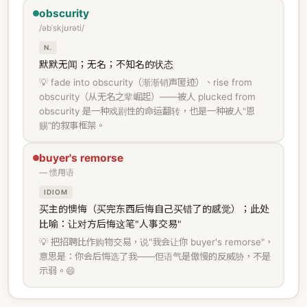
obscurity
/əbˈskjʊrəti/
N.
默默无闻；无名；不知名的状态
💡 fade into obscurity（渐渐销声匿迹）、rise from
obscurity（从无名之辈崛起）——被人 plucked from
obscurity 是一种戏剧性的命运翻转，也是一种被人"恩
赐"的叙事框架。
buyer's remorse
— 惯用语
IDIOM
买主的懊悔（买完东西后悔自己买错了的感觉）；此处
比喻：让对方后悔这笔"人事交易"
💡 把招聘比作购物交易，说"我会让你 buyer's remorse"，
意思是：你会后悔选了我——但语气是傲慢的反威胁，不是
示弱。😄