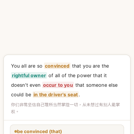
You all are so
convinced
that you are the
rightful owner
of all of the power that it
doesn't even
occur to you
that someone else
could be
in the driver's seat
.
你们非常坚信自己理所当然掌控一切，从未想过有别人能掌
权。
be convinced (that)