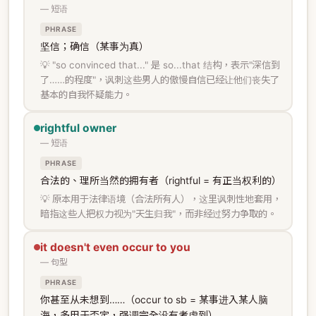
— 短语
PHRASE
坚信；确信（某事为真）
💡 "so convinced that..." 是 so...that 结构，表示"深信到
了……的程度"，讽刺这些男人的傲慢自信已经让他们丧失了
基本的自我怀疑能力。
rightful owner
— 短语
PHRASE
合法的、理所当然的拥有者（rightful = 有正当权利的）
💡 原本用于法律语境（合法所有人），这里讽刺性地套用，
暗指这些人把权力视为"天生归我"，而非经过努力争取的。
it doesn't even occur to you
— 句型
PHRASE
你甚至从未想到……（occur to sb = 某事进入某人脑
海，多用于否定，强调完全没有考虑到）