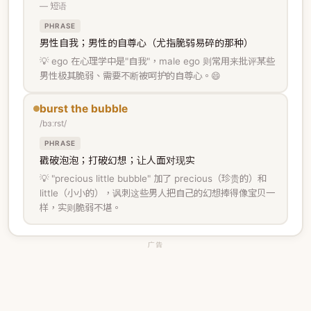
— 短语
PHRASE
男性自我；男性的自尊心（尤指脆弱易碎的那种）
💡 ego 在心理学中是"自我"，male ego 则常用来批评某些
男性极其脆弱、需要不断被呵护的自尊心。😄
burst the bubble
/bɜːrst/
PHRASE
戳破泡泡；打破幻想；让人面对现实
💡 "precious little bubble" 加了 precious（珍贵的）和
little（小小的），讽刺这些男人把自己的幻想捧得像宝贝一
样，实则脆弱不堪。
广告