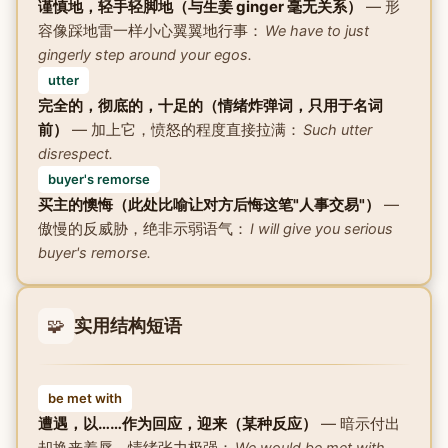
谨慎地，轻手轻脚地（与生姜 ginger 毫无关系）
— 形
容像踩地雷一样小心翼翼地行事：
We have to just
gingerly step around your egos.
utter
完全的，彻底的，十足的（情绪炸弹词，只用于名词
前）
— 加上它，愤怒的程度直接拉满：
Such utter
disrespect.
buyer's remorse
买主的懊悔（此处比喻让对方后悔这笔"人事交易"）
—
傲慢的反威胁，绝非示弱语气：
I will give you serious
buyer's remorse.
🧩
实用结构短语
be met with
遭遇，以……作为回应，迎来（某种反应）
— 暗示付出
却换来羞辱，情绪张力极强：
We would be met with