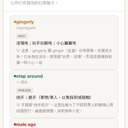
让你们营造出的幻想破灭。
gingerly
/ˈdʒɪndʒərli/
ADV.
谨慎地；轻手轻脚地；小心翼翼地
💡 注意：gingerly 跟 ginger（生姜）长得很像，但毫无关
系！它来自古法语，意思是"轻柔、谨慎"，形容走路像踩地
雷一样小心。😄
step around
— 短语
PHRASE
绕开；避开（某物/某人，以免踩到或碰触）
💡 字面是"绕步走开"，这里比喻为了不踩到男人的玻璃心而
绕道而行，画面感极强，讽刺意味十足。
male ego