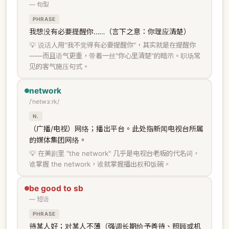
— 句型
PHRASE
我想没有必要提醒你……（言下之意：你理应清楚）
💡 说话人用"我不觉得有必要提醒你"，其实就是在提醒你
——而且语气更重，带着一丝"你心里清楚"的暗示。职场常
见的客气施压句式。
network
/ˈnetwɜːrk/
N.
（广播/电视）网络；播出平台。此处指新闻电视台所属
的媒体集团网络。
💡 在美剧里 "the network" 几乎是电视台老板的代名词，
谁掌握 the network，谁就掌握播出权和饭碗。
be good to sb
— 短语
PHRASE
待某人好；对某人不薄（强调长期给予善待、照顾或机