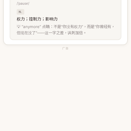
/ˈpaʊər/
N.
权力；控制力；影响力
💡 "anymore" 点睛：不是"你没有权力"，而是"你曾经有，
但现在没了"——这一字之差，讽刺加倍。
广告