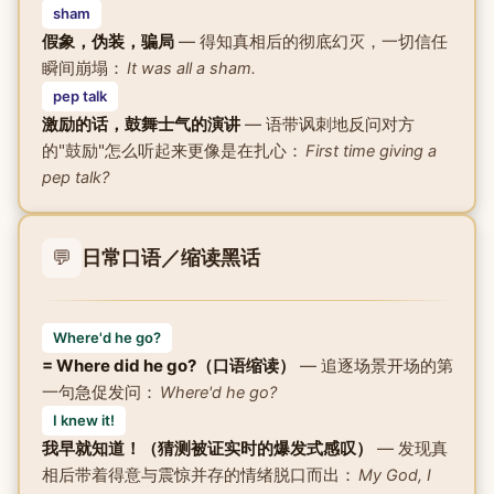
sham
假象，伪装，骗局
— 得知真相后的彻底幻灭，一切信任
瞬间崩塌：
It was all a sham.
pep talk
激励的话，鼓舞士气的演讲
— 语带讽刺地反问对方
的"鼓励"怎么听起来更像是在扎心：
First time giving a
pep talk?
💬
日常口语／缩读黑话
Where'd he go?
= Where did he go?（口语缩读）
— 追逐场景开场的第
一句急促发问：
Where'd he go?
I knew it!
我早就知道！（猜测被证实时的爆发式感叹）
— 发现真
相后带着得意与震惊并存的情绪脱口而出：
My God, I