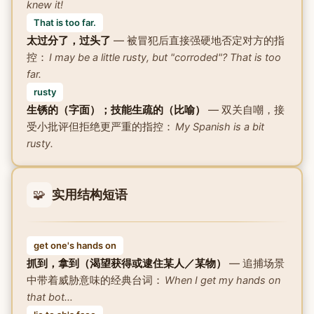
knew it!
That is too far.
太过分了，过头了
— 被冒犯后直接强硬地否定对方的指
控：
I may be a little rusty, but "corroded"? That is too
far.
rusty
生锈的（字面）；技能生疏的（比喻）
— 双关自嘲，接
受小批评但拒绝更严重的指控：
My Spanish is a bit
rusty.
🧩
实用结构短语
get one's hands on
抓到，拿到（渴望获得或逮住某人／某物）
— 追捕场景
中带着威胁意味的经典台词：
When I get my hands on
that bot…