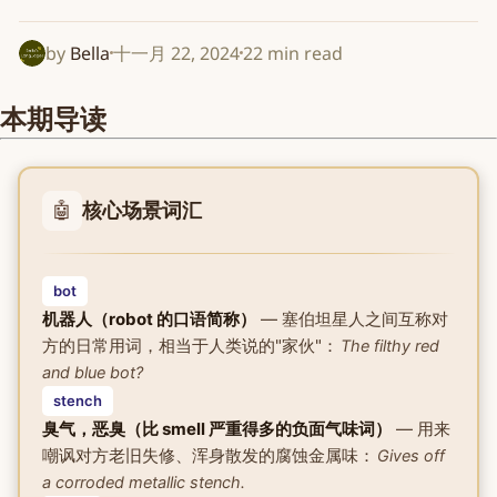
by
Bella
十一月 22, 2024
22 min read
本期导读
🤖
核心场景词汇
bot
机器人（robot 的口语简称）
— 塞伯坦星人之间互称对
方的日常用词，相当于人类说的"家伙"：
The filthy red
and blue bot?
stench
臭气，恶臭（比 smell 严重得多的负面气味词）
— 用来
嘲讽对方老旧失修、浑身散发的腐蚀金属味：
Gives off
a corroded metallic stench.