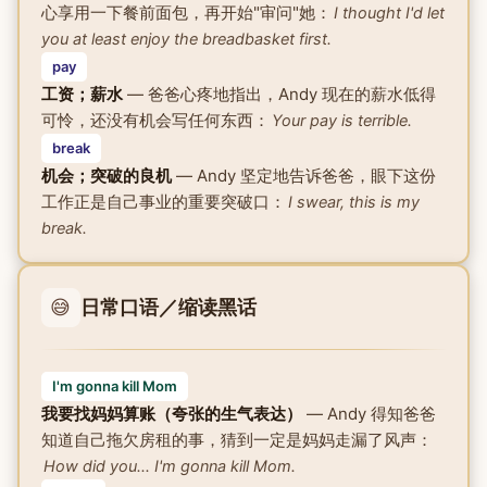
心享用一下餐前面包，再开始"审问"她：
I thought I'd let
you at least enjoy the breadbasket first.
pay
工资；薪水
— 爸爸心疼地指出，Andy 现在的薪水低得
可怜，还没有机会写任何东西：
Your pay is terrible.
break
机会；突破的良机
— Andy 坚定地告诉爸爸，眼下这份
工作正是自己事业的重要突破口：
I swear, this is my
break.
😅
日常口语／缩读黑话
I'm gonna kill Mom
我要找妈妈算账（夸张的生气表达）
— Andy 得知爸爸
知道自己拖欠房租的事，猜到一定是妈妈走漏了风声：
How did you... I'm gonna kill Mom.