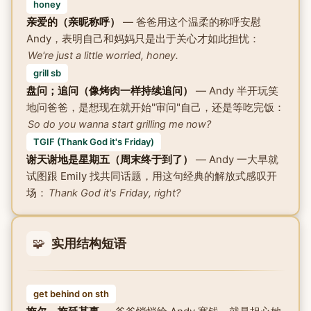
honey
亲爱的（亲昵称呼）
— 爸爸用这个温柔的称呼安慰
Andy，表明自己和妈妈只是出于关心才如此担忧：
We're just a little worried, honey.
grill sb
盘问；追问（像烤肉一样持续追问）
— Andy 半开玩笑
地问爸爸，是想现在就开始"审问"自己，还是等吃完饭：
So do you wanna start grilling me now?
TGIF (Thank God it's Friday)
谢天谢地是星期五（周末终于到了）
— Andy 一大早就
试图跟 Emily 找共同话题，用这句经典的解放式感叹开
场：
Thank God it's Friday, right?
🧩
实用结构短语
get behind on sth