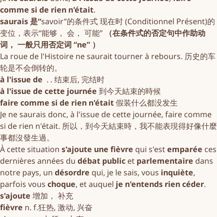
comme si de rien n'était
.
saurais 是“
savoir”的条件式 现在时 (Conditionnel Présent)的
变位，表示“能够， 会， 可能”
（在条件式的否定句中作助动
词， 一般只用否定词 “ne” ）
La roue de l'Histoire ne saurait tourner à rebours. 历史的车
轮是不会倒转的。
à l'issue de
. . 结束后, 完结时
à l'issue de cette journée
到今天結束的時候
faire comme si de rien n'était
假装什么都没发生
Je ne saurais donc, à l'issue de cette journée, faire comme
si de rien n'était. 所以，到今天結束時，我不能表現得好像什麼
事都沒發生過。
À cette situation
s'ajoute une fièvre
qui s'est
emparée
ces
dernières années du
débat public
et
parlementaire
dans
notre pays, un
désordre
qui, je le sais, vous
inquiète
,
parfois vous
choque
, et auquel
je n'entends rien céder
.
s'ajoute
增加， 补充
fièvre
n. f.狂热, 激动, 兴奋