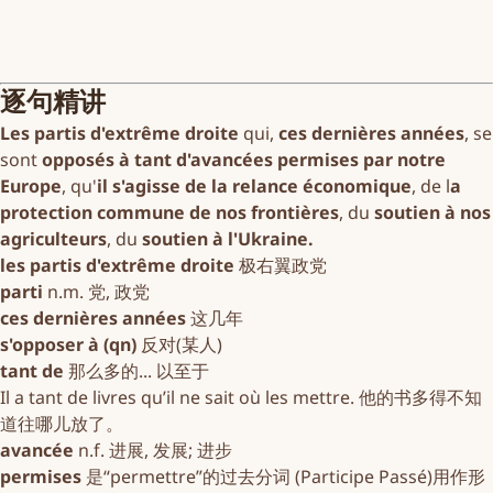
逐句精讲
Les partis d'extrême droite
qui,
ces dernières années
, se
sont
opposés à tant d'avancées permises par notre
Europe
, qu'
il s'agisse de la relance économique
, de l
a
protection commune de nos frontières
, du
soutien à nos
agriculteurs
, du
soutien à l'Ukraine.
les partis d'extrême droite
极右翼政党
parti
n.m. 党, 政党
ces dernières années
这几年
s'opposer à (qn)
反对(某人)
tant de
那么多的... 以至于
Il a tant de livres qu’il ne sait où les mettre. 他的书多得不知
道往哪儿放了。
avancée
n.f. 进展, 发展; 进步
permises
是“permettre”的过去分词 (Participe Passé)用作形