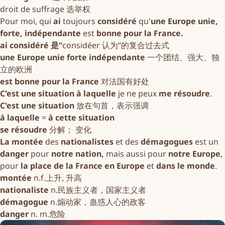
droit de suffrage 选举权
Pour moi, qui
ai
toujours
considéré
qu'
une Europe unie,
forte, indépendante
est
bonne pour la France.
ai considéré 是“
considéer 认为”的复合过去式
une Europe unie forte indépendante
一个团结、强大、独
立的欧洲
est bonne pour la France
对法国有好处
C'est une situation à laquelle
je ne peux
me résoudre
.
C'est une situation
放在句首，表示强调
à laquelle
=
à cette situation
se résoudre
分解； 变化
La montée
des
nationalistes
et des
démagogues
est un
danger
pour
notre nation,
mais aussi pour
notre Europe
,
pour
la place de la France en Europe
et
dans le monde
.
montée
n.f.上升, 升高
nationaliste
n.民族主义者，国家主义者
démagogue
n.煽动家，蛊惑人心的政客
danger
n. m.危险