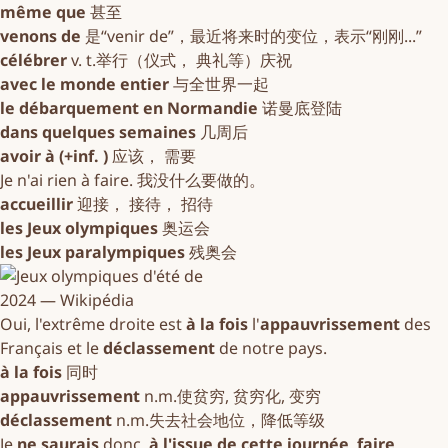
même que
甚至
venons de
是“venir de”，最近将来时的变位，表示“刚刚...”
célébrer
v. t.举行（仪式， 典礼等）庆祝
avec le monde entier
与全世界一起
le débarquement en Normandie
诺曼底登陆
dans quelques semaines
几周后
avoir à (+inf. )
应该， 需要
Je n'ai rien à faire. 我没什么要做的。
accueillir
迎接， 接待， 招待
les Jeux olympiques
奥运会
les Jeux paralympiques
残奥会
Oui, l'extrême droite est
à la fois
l'
appauvrissement
des
Français et le
déclassement
de notre pays.
à la fois
同时
appauvrissement
n.m.使贫穷, 贫穷化, 变穷
déclassement
n.m.失去社会地位，降低等级
Je
ne saurais
donc,
à l'issue de cette journée
,
faire