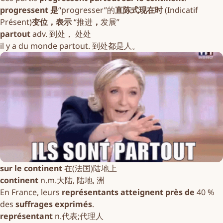
progressent 是
“progresser”的
直陈式现在时
(Indicatif
Présent)
变位，表示
“推进
，
发展”
partout
adv. 到处， 处处
il y a du monde partout. 到处都是人。
sur le continent
在(法国)陆地上
continent
n.m.大陆, 陆地, 洲
En France, leurs
représentants atteignent près de
40 %
des
suffrages exprimés
.
représentant
n.代表;代理人