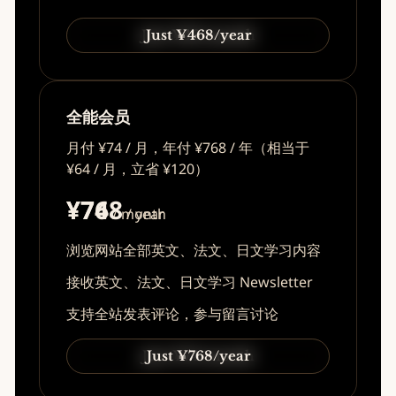
Just ¥49/month
Just ¥468/year
全能会员
月付 ¥74 / 月，年付 ¥768 / 年（相当于
¥64 / 月，立省 ¥120）
¥74
¥768
/ month
/ year
浏览网站全部英文、法文、日文学习内容
接收英文、法文、日文学习 Newsletter
支持全站发表评论，参与留言讨论
Just ¥74/month
Just ¥768/year