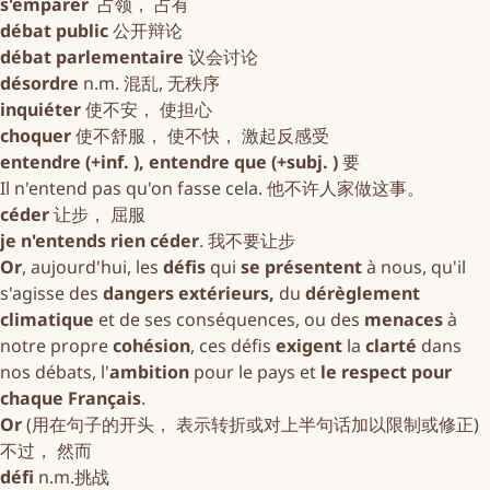
s'emparer
占领， 占有
débat public
公开辩论
débat parlementaire
议会讨论
désordre
n.m. 混乱, 无秩序
inquiéter
使不安， 使担心
choquer
使不舒服， 使不快， 激起反感受
entendre (+inf. ), entendre que (+subj. )
要
Il n'entend pas qu'on fasse cela. 他不许人家做这事。
céder
让步， 屈服
je n'entends rien céder
. 我不要让步
Or
, aujourd'hui, les
défis
qui
se présentent
à nous, qu'il
s'agisse des
dangers extérieurs,
du
dérèglement
climatique
et de ses conséquences, ou des
menaces
à
notre propre
cohésion
, ces défis
exigent
la
clarté
dans
nos débats, l'
ambition
pour le pays et
le respect pour
chaque Français
.
Or
(用在句子的开头， 表示转折或对上半句话加以限制或修正)
不过， 然而
défi
n.m.挑战