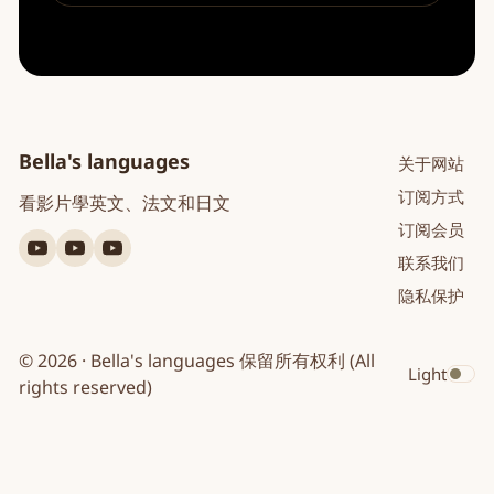
Bella's languages
关于网站
订阅方式
看影片學英文、法文和日文
订阅会员
YouTube
YouTube
YouTube
联系我们
英
法
日
隐私保护
文
文
文
© 2026 · Bella's languages 保留所有权利 (All
Light
Toggle dar
rights reserved)