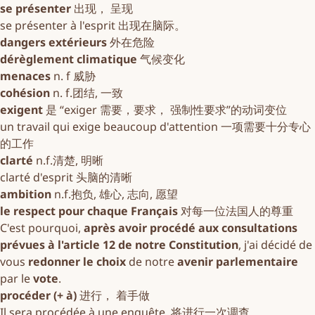
se présenter
出现， 呈现
se présenter à l'esprit 出现在脑际。
dangers extérieurs
外在危险
dérèglement climatique
气候变化
menaces
n. f 威胁
cohésion
n. f.团结, 一致
exigent
是
“exiger 需要，要求， 强制性要求”的动词变位
un travail qui exige beaucoup d'attention 一项需要十分专心
的工作
clarté
n.f.清楚, 明晰
clarté d'esprit 头脑的清晰
ambition
n.f.抱负, 雄心, 志向, 愿望
le respect pour chaque Français
对每一位法国人的尊重
C'est pourquoi,
après avoir procédé aux consultations
prévues à l'article 12 de notre Constitution
, j'ai décidé de
vous
redonner le choix
de notre
avenir parlementaire
par le
vote
.
procéder (+ à)
进行， 着手做
Il sera procédée à une enquête. 将进行一次调查