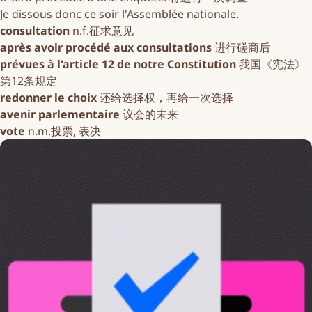
Je dissous donc ce soir l'Assemblée nationale.
consultation
n.f.征求意见
après avoir procédé aux consultations
进行磋商后
prévues à l'article 12 de notre Constitution
我国《宪法》
第12条规定
redonner le choix
还给选择权，再给一次选择
avenir parlementaire
议会的未来
vote
n.m.投票, 表决