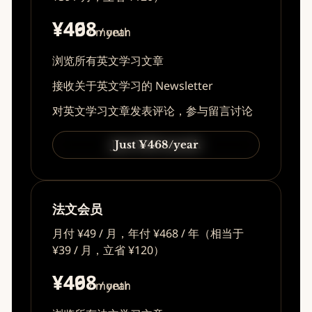
¥49
¥468
/ month
/ year
浏览所有英文学习文章
接收关于英文学习的 Newsletter
对英文学习文章发表评论，参与留言讨论
Just ¥49/month
Just ¥468/year
法文会员
月付 ¥49 / 月，年付 ¥468 / 年（相当于
¥39 / 月，立省 ¥120）
¥49
¥468
/ month
/ year