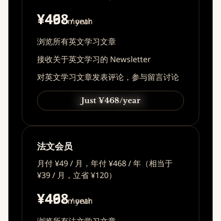
¥49
¥468
/ month
/ year
浏览所有英文学习文章
接收关于英文学习的 Newsletter
对英文学习文章发表评论，参与留言讨论
Just ¥49/month
Just ¥468/year
法文会员
月付 ¥49 / 月，年付 ¥468 / 年（相当于
¥39 / 月，立省 ¥120）
¥49
¥468
/ month
/ year