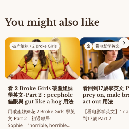
You might also like
破产姐妹 • 2 Broke Girls
看电影学英文
看 2 Broke Girls 破產姐妹
看回到17歲學英文 Pa
學英文-Part 2：peephole
prey on, male b
貓眼與 gut like a hog 用法
act out 用法
用破產姊妹花 2 Broke Girls 學英
【看电影学英文】17 aga
文-Part 2：初遇邻居
到17歲 Part 2
Sophie："horrible, horrible