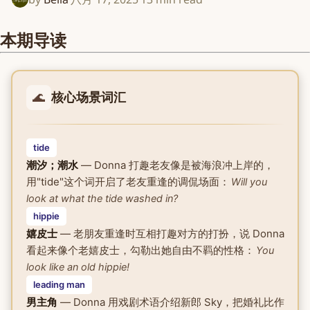
本期导读
🌊
核心场景词汇
tide
潮汐；潮水
— Donna 打趣老友像是被海浪冲上岸的，
用"tide"这个词开启了老友重逢的调侃场面：
Will you
look at what the tide washed in?
hippie
嬉皮士
— 老朋友重逢时互相打趣对方的打扮，说 Donna
看起来像个老嬉皮士，勾勒出她自由不羁的性格：
You
look like an old hippie!
leading man
男主角
— Donna 用戏剧术语介绍新郎 Sky，把婚礼比作