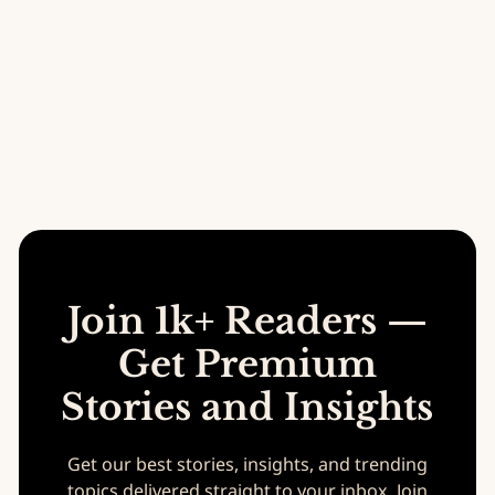
note" 名场面
Join 1k+ Readers —
Get Premium
Stories and Insights
Get our best stories, insights, and trending
topics delivered straight to your inbox. Join