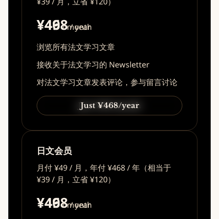
¥39 / 月，立省 ¥120）
¥49
¥468
/ month
/ year
浏览所有法文学习文章
接收关于法文学习的 Newsletter
对法文学习文章发表评论，参与留言讨论
Just ¥49/month
Just ¥468/year
日文会员
月付 ¥49 / 月，年付 ¥468 / 年（相当于
¥39 / 月，立省 ¥120）
¥49
¥468
/ month
/ year