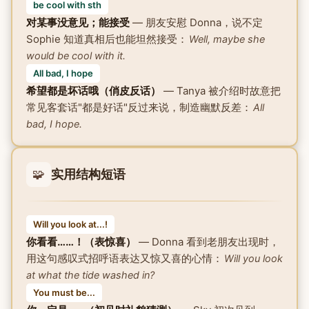
be cool with sth
对某事没意见；能接受
— 朋友安慰 Donna，说不定
Sophie 知道真相后也能坦然接受：
Well, maybe she
would be cool with it.
All bad, I hope
希望都是坏话哦（俏皮反话）
— Tanya 被介绍时故意把
常见客套话"都是好话"反过来说，制造幽默反差：
All
bad, I hope.
🧩
实用结构短语
Will you look at...!
你看看……！（表惊喜）
— Donna 看到老朋友出现时，
用这句感叹式招呼语表达又惊又喜的心情：
Will you look
at what the tide washed in?
You must be...