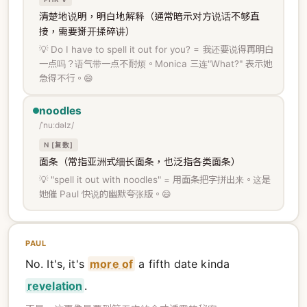
清楚地说明，明白地解释（通常暗示对方说话不够直
接，需要掰开揉碎讲）
💡 Do I have to spell it out for you? = 我还要说得再明白
一点吗？语气带一点不耐烦。Monica 三连"What?" 表示她
急得不行。😄
noodles
/ˈnuːdəlz/
N [复数]
面条（常指亚洲式细长面条，也泛指各类面条）
💡 "spell it out with noodles" = 用面条把字拼出来。这是
她催 Paul 快说的幽默夸张版。😄
PAUL
No. It's, it's
more of
a fifth date kinda
revelation
.