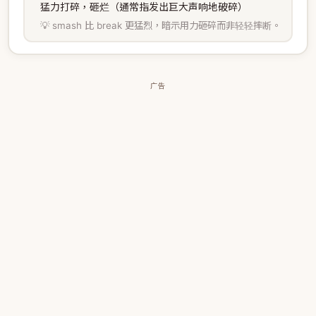
猛力打碎，砸烂（通常指发出巨大声响地破碎）
💡 smash 比 break 更猛烈，暗示用力砸碎而非轻轻摔断。
广告