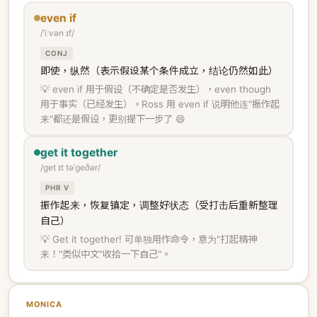
even if
/ˈiːvən ɪf/
CONJ
即使，纵然（表示假设某个条件成立，结论仍然如此）
💡 even if 用于假设（不确定是否发生），even though
用于事实（已经发生）。Ross 用 even if 说明他连"振作起
来"都还是假设，更别提下一步了 😄
get it together
/ɡet ɪt təˈɡeðər/
PHR V
振作起来，恢复镇定，调整好状态（受打击后重新整理
自己）
💡 Get it together! 可单独用作命令，意为"打起精神
来！"类似中文"收拾一下自己"。
MONICA