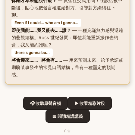
你剛才本來想說什麼？
— 黃金社交萬用句！在談話被中
斷後，貼心地把發言權還給對方、引導對方繼續往下
聊。
Even if I could... who am I gonna...
即使我能……我又能去……誰？
— 一種充滿無力感與退縮
的悲觀結構。Ross 世紀發問：即使我能重新振作去約
會，我又能約誰呢？
there's gonna be...
將會迎來……、將會有……
— 用來預測未來、給予承諾或
期盼某事發生的常見口語結構，帶有一種堅定的預期
感。
🎧 收聽原聲音頻
▶ 收看精彩片段
📖 閱讀精講講義
广告