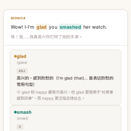
MONICA
Wow! I-I'm
glad
you
smashed
her watch.
哇！我……我真高兴你打碎了她的手表。
glad
/ɡlæd/
ADJ
高兴的，感到欣慰的（I'm glad (that)... 是表达欣慰的
常用句型）
💡 glad 和 happy 都表示高兴，但 glad 更常用于"对某事
感到庆幸"，而 happy 更泛指总体状态。
smash
/smæʃ/
V