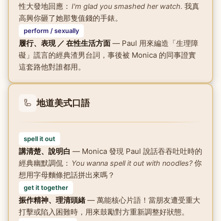
性大發地回應：
我真
I'm glad you smashed her watch.
高興你砸了她那隻值錢的手錶。
perform / sexually
履行、表現 ／ 在性生活方面
— Paul 用來編造「生理障
礙」謊言的經典渣男台詞，事後被 Monica 的同事證實
這套路他對誰都用。
🦾
地道美式口語
spell it out
講清楚、說明白
— Monica 發現 Paul 說話吞吞吐吐時的
經典幽默調侃：
你
You wanna spell it out with noodles?
想用字母麵條把話拼出來嗎？
get it together
振作精神、理清頭緒
— 萬能核心片語！當朋友遭受重大
打擊或陷入困難時，用來鼓勵對方重新調整好狀態。