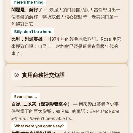
here's the thing
問題是、聽好了
— 最強大的口語開頭詞！當你想引出一
個關鍵的解釋、轉折或個人核心觀點時，老美開口第一
句絕對是它。
Billy, don't be a hero
比利，別逞英雄
— 1974 年的經典老歌歌詞。Ross 用它
來極致自嘲：自己上一次約會已經是這個古董級年代的
事了。
🎯
實用商務社交短語
Ever since...
自從……以來（深刻影響至今）
— 用來帶出某個歷史事
件對當下的巨大影響，如 Paul 的鬼話：
Ever since she
left me, I haven't been able to...
What were you gonna say?