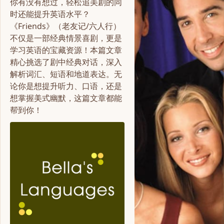
你有没有想过，轻松追美剧的同
时还能提升英语水平？
《Friends》（老友记/六人行）
不仅是一部经典情景喜剧，更是
学习英语的宝藏资源！本篇文章
精心挑选了剧中经典对话，深入
解析词汇、短语和地道表达。无
论你是想提升听力、口语，还是
想掌握美式幽默，这篇文章都能
帮到你！