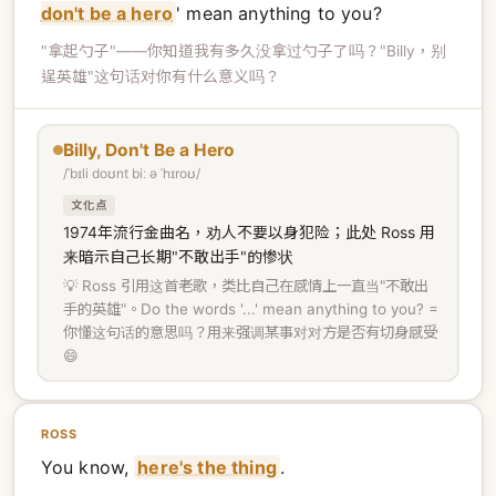
don't be a hero
' mean anything to you?
"拿起勺子"——你知道我有多久没拿过勺子了吗？"Billy，别
逞英雄"这句话对你有什么意义吗？
Billy, Don't Be a Hero
/ˈbɪli doʊnt biː ə ˈhɪroʊ/
文化点
1974年流行金曲名，劝人不要以身犯险；此处 Ross 用
来暗示自己长期"不敢出手"的惨状
💡 Ross 引用这首老歌，类比自己在感情上一直当"不敢出
手的英雄"。Do the words '...' mean anything to you? =
你懂这句话的意思吗？用来强调某事对对方是否有切身感受
😄
ROSS
You know,
here's the thing
.