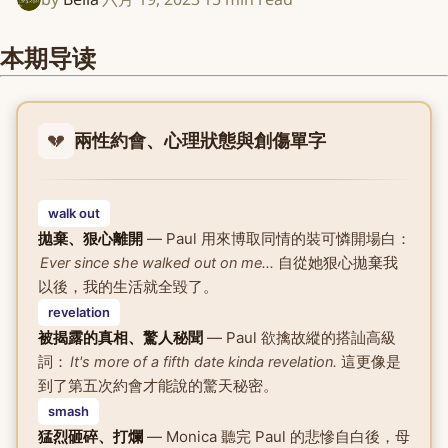
本期导读
💔
兩性約會、心理狀態與創傷單字
walk out
拋棄、狠心離開
— Paul 用來博取同情的裝可憐開場白：
自從她狠心拋棄我
Ever since she walked out on me...
以後，我的生活就全毀了。
revelation
被揭露的真相、驚人秘聞
— Paul 欲擒故縱的搭訕高級
詞：
這更像是
It's more of a fifth date kinda revelation.
到了第五次約會才能說的驚天秘密。
smash
猛烈砸碎、打爛
— Monica 聽完 Paul 的悲慘自白後，母