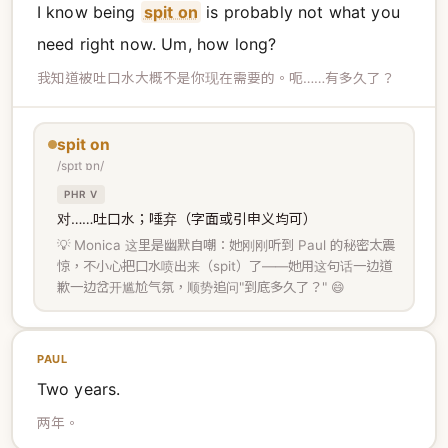
I know being
spit on
is probably not what you
need right now. Um, how long?
我知道被吐口水大概不是你现在需要的。呃……有多久了？
spit on
/spɪt ɒn/
PHR V
对……吐口水；唾弃（字面或引申义均可）
💡 Monica 这里是幽默自嘲：她刚刚听到 Paul 的秘密太震
惊，不小心把口水喷出来（spit）了——她用这句话一边道
歉一边岔开尴尬气氛，顺势追问"到底多久了？" 😄
PAUL
Two years.
两年。