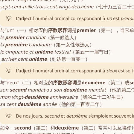
sept-cent-mille-trois-cent-vingt-deuxième
（七十万三百二十
💡
L'adjectif numéral ordinal correspondant à
un
est
premi
与“un”（一）相对应的
序数形容词
是
premier
（第一），当它
le
premier
candidat
（第一候选人）
la
première
candidate
（第一女性候选人）
le cinquante et
unième
festival
（第五十一届节日）
arriver cent
unième
（到达第一百零一）
💡
L'adjectif numéral ordinal correspondant à
deux
est soi
与“deux”（二）相对应的
序数形容词
是
deuxième
（第二）或
s
son
second
mandat
ou
son
deuxième
mandat
（他的第二
mon vingt-
deuxième
anniversaire
（我的二十二岁生日）
sa cent
deuxième
année
（他的第一百零二年）
💡
De nos jours,
second
et
deuxième
s'emploient souvent i
如今，
second
（第二）和
deuxième
（第二）常常可以互换使