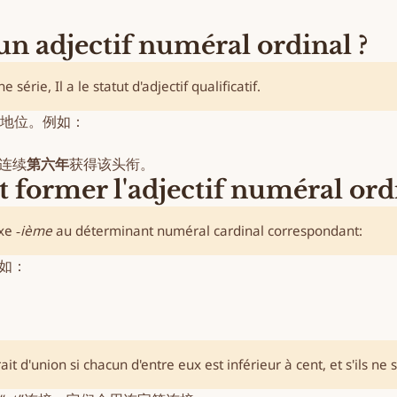
djectif numéral ordinal ?
série, Il a le statut d'
adjectif qualificatif
.
地位。例如：
连续
第六年
获得该头衔。
 l'adjectif numéral ordin
ixe
‑ième
au
déterminant numéral cardinal
correspondant:
例如：
 d'union si chacun d'entre eux est inférieur à cent, et s'ils ne