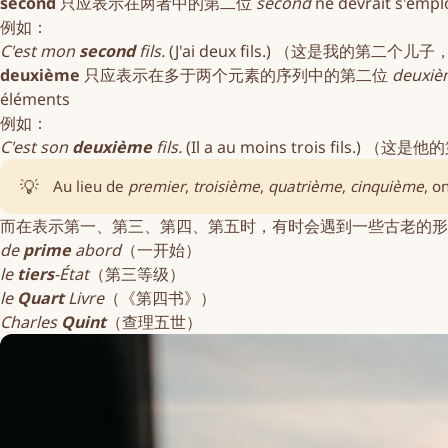
second
只应表示在两者中的第二位
second
ne devrait s'empl
例如：
C'est mon
second
fils.
(J'ai deux fils.) （这是我的第
deuxième
只应表示在多于两个元素的序列中的第二位
deuxiè
éléments
例如：
C'est son
deuxième
fils.
(Il a au moins trois fil
💡
Au lieu de
premier
,
troisième
,
quatrième
,
cinquième
, o
而在表示第一、第三、第四、第五时，有时会遇到一些古老的形
de
prime
abord
（一开始）
le
tiers
-État
（第三等级）
le
Quart
Livre
（《第四书》）
Charles
Quint
（查理五世）