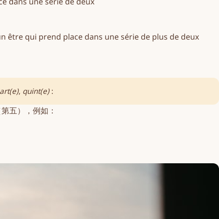
ce dans une série de deux
n être qui prend place dans une série de plus de deux
art(e)
,
quint(e)
:
（第五），例如：