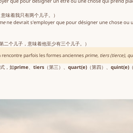
oyer que pour désigner un être ou une chose qui prend pla
二个儿子，意味着我只有两个儿子。）
me
ne devrait s'employer que pour désigner une chose ou u
s.) （这是他的第二个儿子，意味着他至少有三个儿子。）
n rencontre parfois les formes anciennes
prime
,
tiers
 (tierce)
,
qu
式，如
prime
、
tiers
（第三）、
quart(e)
（第四）、
quint(e)