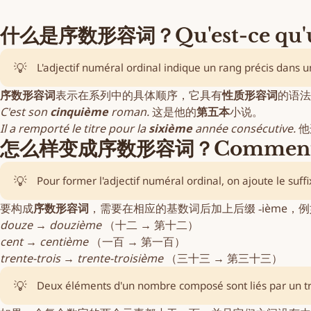
什么是序数形容词？Qu'est-ce qu'un a
💡
L'adjectif numéral ordinal indique un rang précis dans une 
序数形容词
表示在系列中的具体顺序，它具有
性质形容词
的语法
C'est son
cinquième
roman.
这是他的
第五本
小说。
Il a remporté le titre pour la
sixième
année consécutive.
他
怎么样变成序数形容词？Comment former
💡
Pour former l'adjectif numéral ordinal, on ajoute le suff
要构成
序数形容词
，需要在相应的基数词后加上后缀 ‑ième，
douze
→
douzième
（十二 → 第十二）
cent
→
centième
（一百 → 第一百）
trente-trois
→
trente-troisième
（三十三 → 第三十三）
💡
Deux éléments d'un nombre composé sont liés par un trait