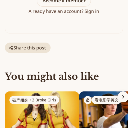
Become a member
Already have an account?
Sign in
Share this post
You might also like
破产姐妹 • 2 Broke Girls
看电影学英文