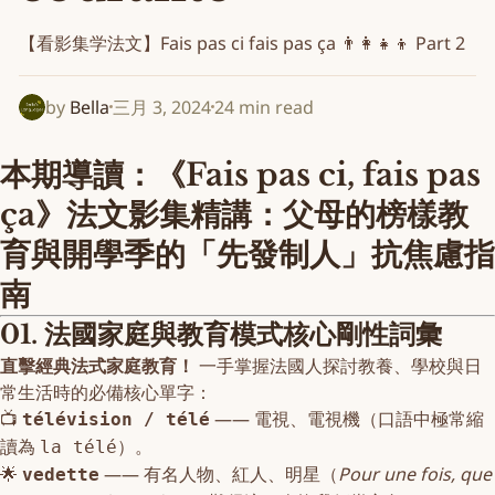
【看影集学法文】Fais pas ci fais pas ça 👨‍👩‍👧‍👦 Part 2
by
Bella
三月 3, 2024
24 min read
本期導讀：《Fais pas ci, fais pas
ça》法文影集精講：父母的榜樣教
育與開學季的「先發制人」抗焦慮指
南
01. 法國家庭與教育模式核心剛性詞彙
直擊經典法式家庭教育！
一手掌握法國人探討教養、學校與日
常生活時的必備核心單字：
📺
—— 電視、電視機（口語中極常縮
télévision / télé
讀為
）。
la télé
🌟
—— 有名人物、紅人、明星（
Pour une fois, que
vedette