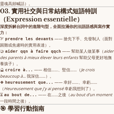
靈魂高頻喊話）。
03. 實用社交與日常結構式短語特訓
（Expression essentielle）
深度拆解台詞中的進階句型，全面拉滿你的法語語感與寫作實
力：
🏹
—— 搶先下手、先發制人（面對
prendre les devants
困難或焦慮時的實用表達）。
🤝
—— 幫助某人做某事（
aider
aider qqn à faire qqch
des parents à mieux élever leurs enfants
幫助父母更好地撫
養孩子）。
🔮
—— 相信……、堅信……（
Je crois
croire à...
beaucoup à...
我深信……）。
🍀
—— 幸好……、幸虧……
heureusement que...
（
Heureusement que j'y ai pensé
幸虧我想到了）。
⏳
—— 在……之後（
au bout d’un moment
au bout de...
一段時間之後）。
🎯 學習行動指南