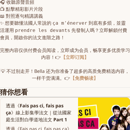
🎧
收聽原聲音頻
📺
點擊精彩影片片段
📖
對照逐句精講講義
✨ 想要聽懂法國人常說的
到底有多煩，並靈
ça m'énerver
活運用
先發制人嗎？
立即解鎖付費
prendre les devants
會員
，開啟你的法文進階之路！
完整内容仅供付费会员阅读，立即成为会员，畅享更多优质学习
内容！👉
【立即订阅】
💡 不过别走开！Bella 还为你准备了超多的高质免费精选内容，
一样干货满满。👉
【免费畅读】
猜你想看
透過《Fais pas ci, fais pas
ça》線上影集學法文｜從法國家
庭生活對白學道地法文 Part 1
透過《Fais pas ci, fais pas ça》