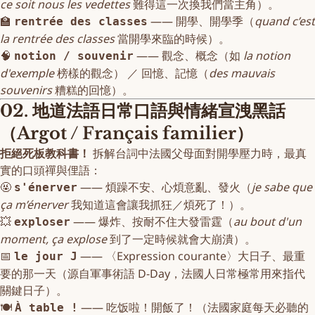
ce soit nous les vedettes
難得這一次換我們當主角）。
🏫
—— 開學、開學季（
quand c’est
rentrée des classes
la rentrée des classes
當開學來臨的時候）。
🧠
—— 觀念、概念（如
la notion
notion / souvenir
d'exemple
榜樣的觀念） ／ 回憶、記憶（
des mauvais
souvenirs
糟糕的回憶）。
02. 地道法語日常口語與情緒宣洩黑話
（Argot / Français familier）
拒絕死板教科書！
拆解台詞中法國父母面對開學壓力時，最真
實的口頭禪與俚語：
🤬
—— 煩躁不安、心煩意亂、發火（
je sabe que
s'énerver
ça m’énerver
我知道這會讓我抓狂／煩死了！）。
💥
—— 爆炸、按耐不住大發雷霆（
au bout d'un
exploser
moment, ça explose
到了一定時候就會大崩潰）。
📅
—— 〈Expression courante〉大日子、最重
le jour J
要的那一天（源自軍事術語 D-Day，法國人日常極常用來指代
關鍵日子）。
🍽️
—— 吃饭啦！開飯了！（法國家庭每天必聽的
À table !