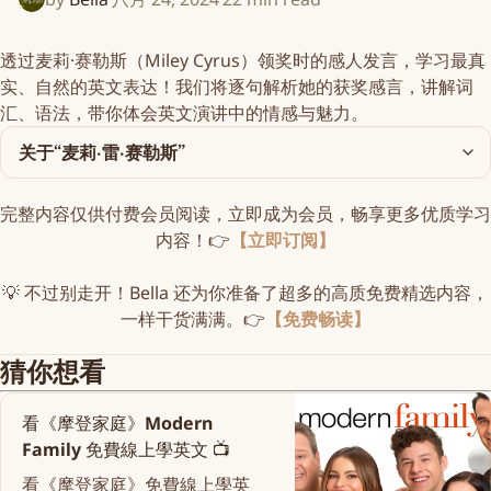
透过麦莉·赛勒斯（Miley Cyrus）领奖时的感人发言，学习最真
实、自然的
英文
表达！我们将逐句解析她的获奖感言，讲解词
汇、语法，带你体会
英文
演讲中的情感与魅力。
关于“麦莉·雷·赛勒斯
”
完整内容仅供付费会员阅读，立即成为会员，畅享更多优质学习
内容！👉
【立即订阅】
💡 不过别走开！Bella 还为你准备了超多的高质免费精选内容，
一样干货满满。👉
【免费畅读】
猜你想看
看《摩登家庭》Modern
Family 免費線上學英文 📺
看《摩登家庭》免費線上學英