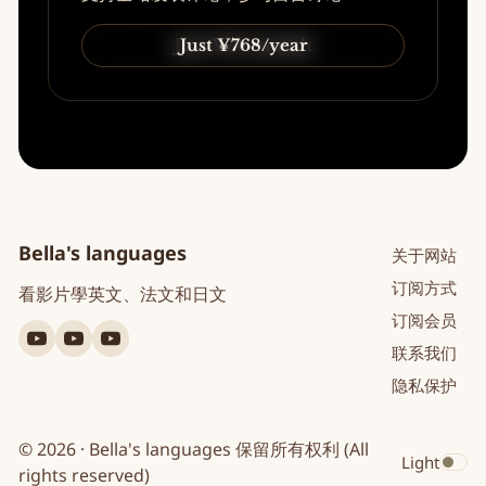
Just ¥74/month
Just ¥768/year
Bella's languages
关于网站
订阅方式
看影片學英文、法文和日文
订阅会员
YouTube
YouTube
YouTube
联系我们
英
法
日
隐私保护
文
文
文
© 2026 · Bella's languages 保留所有权利 (All
Light
Toggle dar
rights reserved)