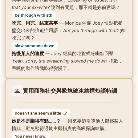
說到有問題，那不就是妳前妻嗎？
that your ex-wife?
be through with sth
吃完、用完、結束某事
— Monica 催促 Joey 快點把餐
盤交出來的強迫症用語：
妳
Are you through with that?
吃完了嗎？
slow someone down
拖慢某人的速度
— Joey 經典的吃貨式冷幽默回擊：
抱歉，
Yeah, sorry, the swallowing slowed me down.
吞嚥的動作讓我吃得變慢了。
🌋
實用商務社交與尷尬破冰結構短語特訓
doesn't she seem a little...?
她是不是顯得有點……？
— 用來委婉引導他人觀察某人
情緒、避免顯得過於主觀指責的高級探詢結構。
You never know.