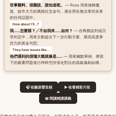
世事難料、很難說、誰知道呢。
— Ross 用來掩飾尷
尬、故作大方的萬能社交金句，適合用在無法掌控未來
的任何話題中。
How about I'll...?
我……怎麼樣？／不如我來……如何？
— 在商務談判或日
常約定中，用來主動提出下一步行動方案、展現高度掌
控力的黃金句型。
They have issues like...
他們遇到的煩惱大概就像是……
— 用來幽默舉例、將當
下的嚴重問題進行跨時空誇張化對比的高級諷刺結構。
🎧 收聽原聲音頻
▶ 收看精彩片段
📖 閱讀精講講義