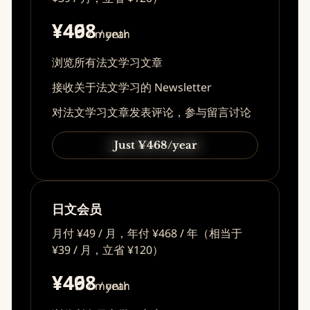
¥49
¥468
/ month
/ year
浏览所有法文学习文章
接收关于法文学习的 Newsletter
对法文学习文章发表评论，参与留言讨论
Just ¥49/month
Just ¥468/year
日文会员
月付 ¥49 / 月，年付 ¥468 / 年（相当于
¥39 / 月，立省 ¥120）
¥49
¥468
/ month
/ year