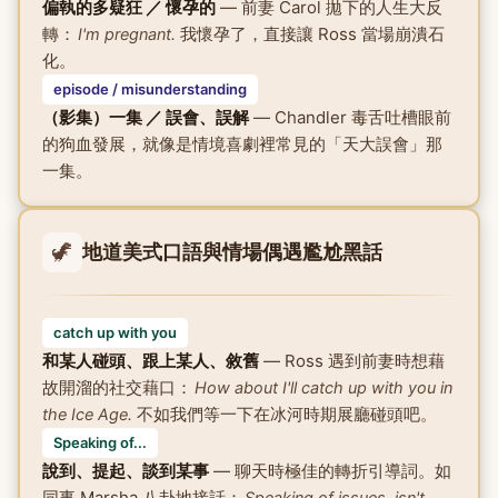
偏執的多疑狂 ／ 懷孕的
— 前妻 Carol 拋下的人生大反
轉：
我懷孕了，直接讓 Ross 當場崩潰石
I'm pregnant.
化。
episode / misunderstanding
（影集）一集 ／ 誤會、誤解
— Chandler 毒舌吐槽眼前
的狗血發展，就像是情境喜劇裡常見的「天大誤會」那
一集。
🦖
地道美式口語與情場偶遇尷尬黑話
catch up with you
和某人碰頭、跟上某人、敘舊
— Ross 遇到前妻時想藉
故開溜的社交藉口：
How about I'll catch up with you in
不如我們等一下在冰河時期展廳碰頭吧。
the Ice Age.
Speaking of...
說到、提起、談到某事
— 聊天時極佳的轉折引導詞。如
同事 Marsha 八卦地接話：
Speaking of issues, isn't