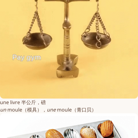
une livre 半公斤，磅
un
moule
（模具），
une
moule
（青口贝）