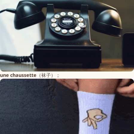
une chaussette
（袜子）；