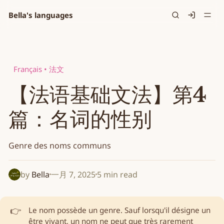
Bella's languages
Signin
Français • 法文
【法语基础文法】第4
篇：名词的性别
Genre des noms communs
by
Bella
一月 7, 2025
5 min read
👉
Le nom possède un
genre
. Sauf lorsqu'il désigne un
être vivant, un nom ne peut que très rarement