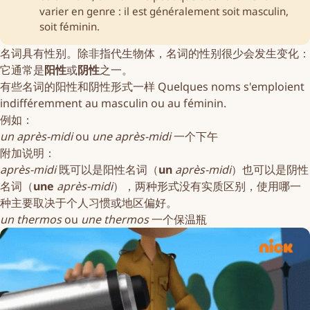
varier en genre : il est généralement soit
masculin
,
soit
féminin
.
名词具有性别。除非指代生物体，名词的性别很少会发生变化：
它通常是
阳性
或
阴性
之一。
有些名词的阳性和阴性形式一样 Quelques noms s'emploient
indifféremment au masculin ou au féminin.
例如：
un
après-midi
ou
une
après-midi
一个下午
附加说明：
après-midi
既可以是阳性名词（
un
après-midi
）也可以是阴性
名词（
une
après-midi
），两种形式没有实质区别，使用哪一
种主要取决于个人习惯或地区偏好。
un
thermos
ou
une
thermos
一个保温瓶