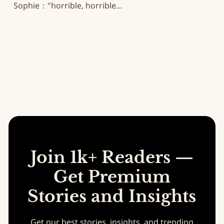
Sophie："horrible, horrible
note" 名场面
Join 1k+ Readers —
Get Premium
Stories and Insights
Get our best stories, insights, and trending