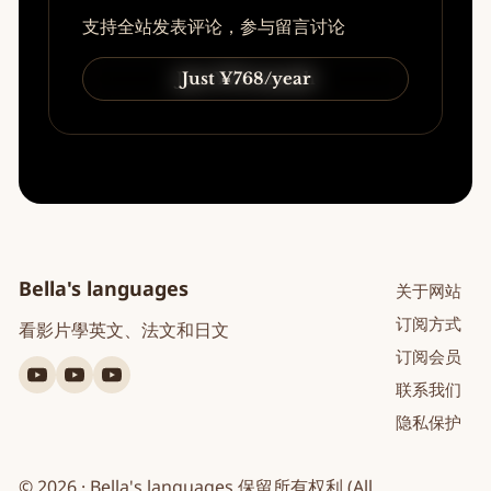
支持全站发表评论，参与留言讨论
Just ¥74/month
Just ¥768/year
Bella's languages
关于网站
订阅方式
看影片學英文、法文和日文
订阅会员
YouTube
YouTube
YouTube
联系我们
英
法
日
隐私保护
文
文
文
© 2026 · Bella's languages 保留所有权利 (All