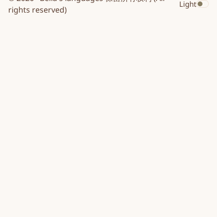
Light
Toggle dar
rights reserved)