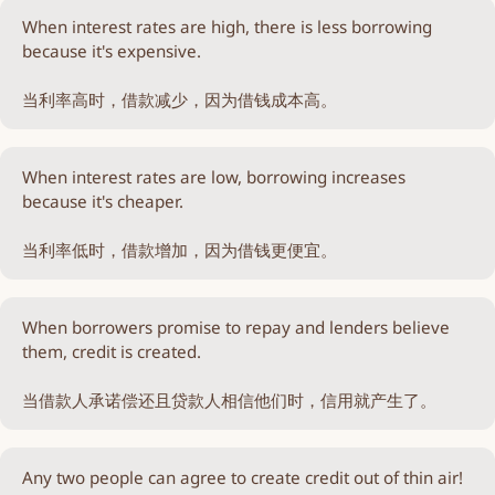
When interest rates are high, there is less borrowing
because it's expensive.
当利率高时，借款减少，因为借钱成本高。
When interest rates are low, borrowing increases
because it's cheaper.
当利率低时，借款增加，因为借钱更便宜。
When borrowers promise to repay and lenders believe
them, credit is created.
当借款人承诺偿还且贷款人相信他们时，信用就产生了。
Any two people can agree to create credit out of thin air!