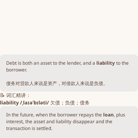
Debt is both an asset to the lender, and a
liability
to the
borrower.
债务对贷款人来说是资产，对借款人来说是负债。
📝 词汇精讲：
liability /ˌlaɪəˈbɪləti/
欠债；负债；债务
In the future, when the borrower repays the
loan
, plus
interest, the asset and liability disappear and the
transaction is settled.