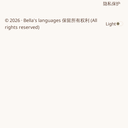
隐私保护
文
文
文
Bella's languages
© 2026 · Bella's languages 保留所有权利 (All
Light
Toggle dar
rights reserved)
Facebook
X
WhatsApp
LinkedIn
Reddit
Telegram
Bluesky
Pinterest