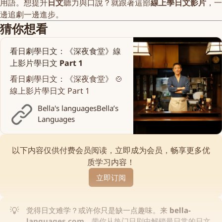
用語。想提升
日文
聽力與口說？就跟著這部
線上學日文影片
，一
邊追劇一邊進步。
猜你想看
看日劇學日文：《深夜食堂》線
上影片學日文 Part 1
看日劇學日文：《深夜食堂》 🍲
線上影片學日文 Part 1
Bella's languages
Bella’s
Languages
以下内容仅供付费会员阅读，立即成为会员，畅享更多优
质学习内容！
立即订阅
💡
觉得日文难学？或许你只是缺一点趣味。来
bella-
languages.com
，带你从热门日剧中解锁最日常的日文