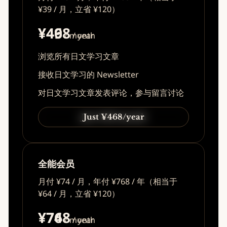
¥39 / 月，立省 ¥120）
¥49
¥468
/ month
/ year
浏览所有日文学习文章
接收日文学习的 Newsletter
对日文学习文章发表评论，参与留言讨论
Just ¥49/month
Just ¥468/year
全能会员
月付 ¥74 / 月，年付 ¥768 / 年（相当于
¥64 / 月，立省 ¥120）
¥74
¥768
/ month
/ year