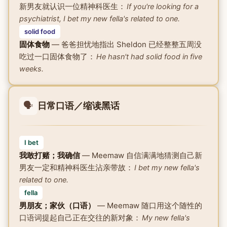
新男友就认识一位精神科医生：
If you're looking for a
psychiatrist, I bet my new fella's related to one.
solid food
固体食物
— 爸爸担忧地指出 Sheldon 已经整整五周没
吃过一口固体食物了：
He hasn't had solid food in five
weeks.
🗣️
日常口语／缩读黑话
I bet
我敢打赌；我确信
— Meemaw 自信满满地猜测自己新
男友一定和精神科医生沾亲带故：
I bet my new fella's
related to one.
fella
男朋友；家伙（口语）
— Meemaw 随口用这个随性的
口语词提起自己正在交往的新对象：
My new fella's