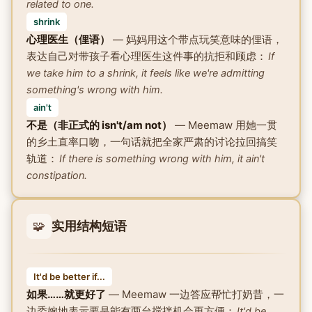
related to one.
shrink
心理医生（俚语）
— 妈妈用这个带点玩笑意味的俚语，
表达自己对带孩子看心理医生这件事的抗拒和顾虑：
If
we take him to a shrink, it feels like we're admitting
something's wrong with him.
ain't
不是（非正式的 isn't/am not）
— Meemaw 用她一贯
的乡土直率口吻，一句话就把全家严肃的讨论拉回搞笑
轨道：
If there is something wrong with him, it ain't
constipation.
🧩
实用结构短语
It'd be better if...
如果……就更好了
— Meemaw 一边答应帮忙打奶昔，一
边委婉地表示要是能有两台搅拌机会更方便：
It'd be