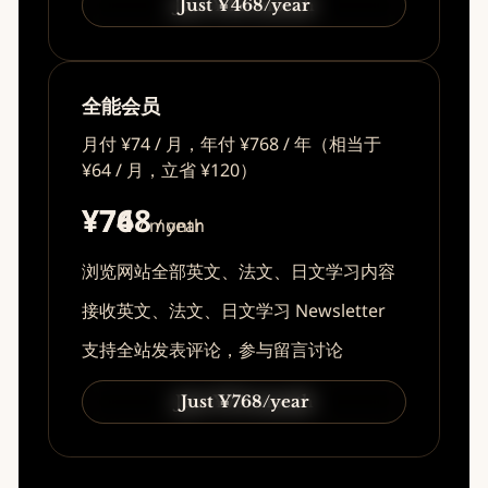
Just ¥49/month
Just ¥468/year
全能会员
月付 ¥74 / 月，年付 ¥768 / 年（相当于
¥64 / 月，立省 ¥120）
¥74
¥768
/ month
/ year
浏览网站全部英文、法文、日文学习内容
接收英文、法文、日文学习 Newsletter
支持全站发表评论，参与留言讨论
Just ¥74/month
Just ¥768/year