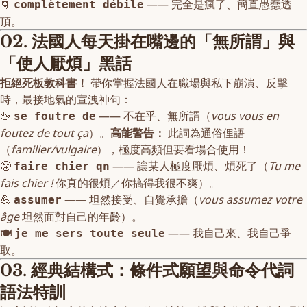
🌀
—— 完全是瘋了、簡直愚蠢透
complètement débile
頂。
02. 法國人每天掛在嘴邊的「無所謂」與
「使人厭煩」黑話
拒絕死板教科書！
帶你掌握法國人在職場與私下崩潰、反擊
時，最接地氣的宣洩神句：
🖕
—— 不在乎、無所謂（
vous vous en
se foutre de
foutez de tout ça
）。
高能警告：
此詞為通俗俚語
（
familier/vulgaire
），極度高頻但要看場合使用！
😤
—— 讓某人極度厭煩、煩死了（
Tu me
faire chier qn
fais chier !
你真的很煩／你搞得我很不爽）。
💪
—— 坦然接受、自覺承擔（
vous assumez votre
assumer
âge
坦然面對自己的年齡）。
🍽️
—— 我自己來、我自己爭
je me sers toute seule
取。
03. 經典結構式：條件式願望與命令代詞
語法特訓