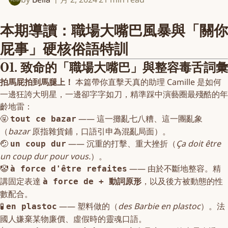
本期導讀：職場大嘴巴風暴與「關你
屁事」硬核俗語特訓
01. 致命的「職場大嘴巴」與整容毒舌詞彙
拍馬屁拍到馬腿上！
本篇帶你直擊天真的助理 Camille 是如何
一邊狂誇大明星，一邊卻字字如刀，精準踩中演藝圈最殘酷的年
齡地雷：
🤬
—— 這一攤亂七八糟、這一團亂象
tout ce bazar
（
bazar
原指雜貨鋪，口語引申為混亂局面）。
🤕
—— 沉重的打擊、重大挫折（
Ça doit être
un coup dur
un coup dur pour vous.
）。
🤡
—— 由於不斷地整容。精
à force d'être refaites
講固定表達
，以及後方被動態的性
à force de + 動詞原形
數配合。
🧪
—— 塑料做的（
des Barbie en plastoc
）。法
en plastoc
國人嫌棄某物廉價、虛假時的靈魂口語。