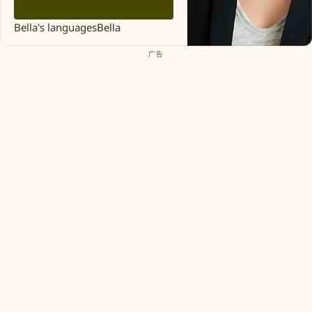
Bella's languages
Bella
广告