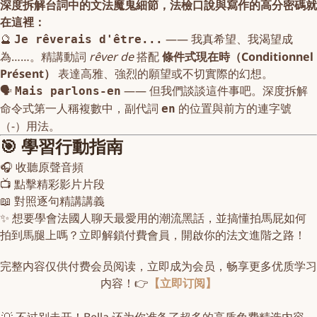
深度拆解台詞中的文法魔鬼細節，法檢口說與寫作的高分密碼就
在這裡：
🔮
—— 我真希望、我渴望成
Je rêverais d'être...
為……。精講動詞
rêver de
搭配
條件式現在時（Conditionnel
Présent）
表達高雅、強烈的願望或不切實際的幻想。
🗣️
—— 但我們談談這件事吧。深度拆解
Mais parlons-en
命令式第一人稱複數中，副代詞
的位置與前方的連字號
en
（-）用法。
🎯 學習行動指南
🎧
收聽原聲音頻
📺
點擊精彩影片片段
📖
對照逐句精講講義
✨ 想要學會法國人聊天最愛用的潮流黑話，並搞懂拍馬屁如何
拍到馬腿上嗎？
立即解鎖付費會員
，開啟你的法文進階之路！
完整内容仅供付费会员阅读，立即成为会员，畅享更多优质学习
内容！👉
【立即订阅】