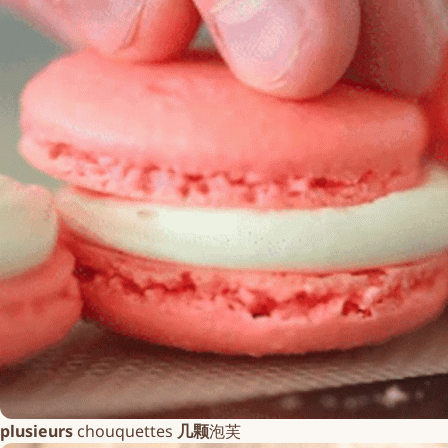
plusieurs
chouquettes
几颗
泡芙