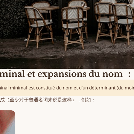
l et expansions du nom ：
nal minimal est constitué du nom et d'un
déterminant
(du moi
成（至少对于普通名词来说是这样），例如：