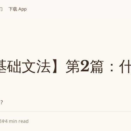
们
下载 App
基础文法】第2篇：
 ?
24
4 min read