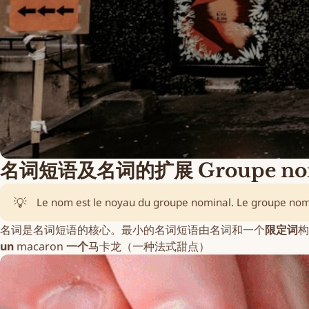
名词短语及名词的扩展 Groupe nomina
💡
Le nom est le noyau du groupe nominal. Le groupe nomi
名词
是名词短语的核心。最小的名词短语由
名词
和一个
限定词
构
un
macaron
一个
马卡龙（一种法式甜点）