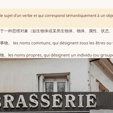
 le
sujet
d'un verbe et qui correspond sémantiquement à un objet 
于一种思维对象（如生物体或某类生物体、物体、属性、状态、
物。 les
noms communs
, qui désignent tous les êtres o
。les
noms propres
, qui désignent un individu (ou group